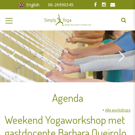
English
06-26990345
Agenda
<
Alle workshops
Weekend Yogaworkshop met
gastdocente Barbara Queirolo