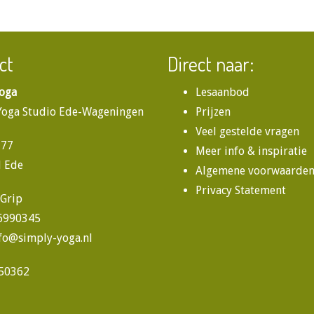
ct
Direct naar:
oga
Lesaanbod
Yoga Studio Ede-Wageningen
Prijzen
Veel gestelde vragen
 77
Meer info & inspiratie
 Ede
Algemene voorwaarde
Privacy Statement
 Grip
26990345
fo@simply-yoga.nl
250362