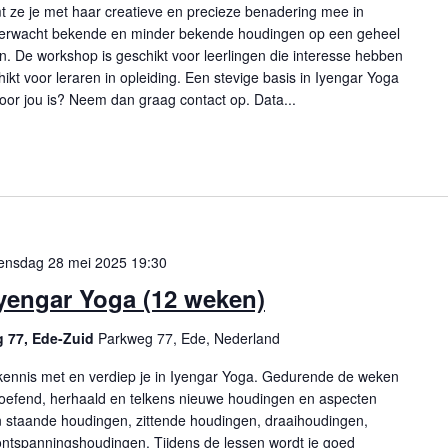
ze je met haar creatieve en precieze benadering mee in
erwacht bekende en minder bekende houdingen op een geheel
n. De workshop is geschikt voor leerlingen die interesse hebben
ikt voor leraren in opleiding. Een stevige basis in Iyengar Yoga
t voor jou is? Neem dan graag contact op. Data...
ensdag 28 mei 2025 19:30
Iyengar Yoga (12 weken)
g 77, Ede-Zuid
Parkweg 77, Ede, Nederland
kennis met en verdiep je in Iyengar Yoga. Gedurende de weken
efend, herhaald en telkens nieuwe houdingen en aspecten
 staande houdingen, zittende houdingen, draaihoudingen,
ontspanningshoudingen. Tijdens de lessen wordt je goed