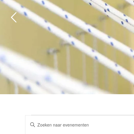
Evenementen
Vul
Zoeken
een