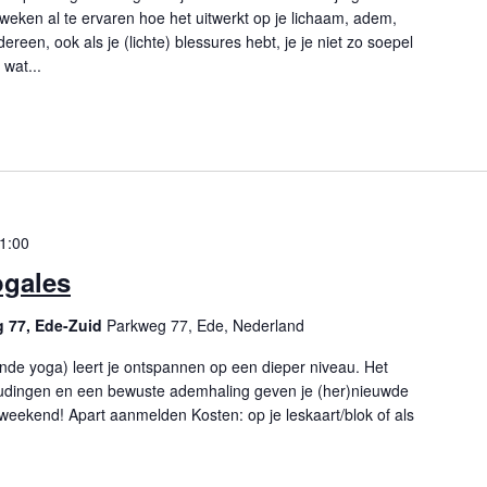
 weken al te ervaren hoe het uitwerkt op je lichaam, adem,
reen, ook als je (lichte) blessures hebt, je je niet zo soepel
 wat...
1:00
ogales
g 77, Ede-Zuid
Parkweg 77, Ede, Nederland
nde yoga) leert je ontspannen op een dieper niveau. Het
udingen en een bewuste ademhaling geven je (her)nieuwde
weekend! Apart aanmelden Kosten: op je leskaart/blok of als