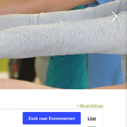
<
Alle workshops
Evenement
Zoek naar Evenementen
Lijst
weergaven