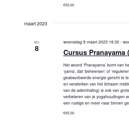
€50,00
maart 2023
woensdag 8 maart 2023 18:30
-
woe
WO
8
Cursus Pranayama (
Het woord ‘Pranayama’ komt van het S
‘yama’, dat ‘beheersen’ of ‘regulere
geabsorbeerde energie gericht te l
en versterken van het lichaam mid
van de ademhaling) is ook van grote
verbeteren van je yogahoudingen en
een rustige en meer naar binnen ger
€65,00