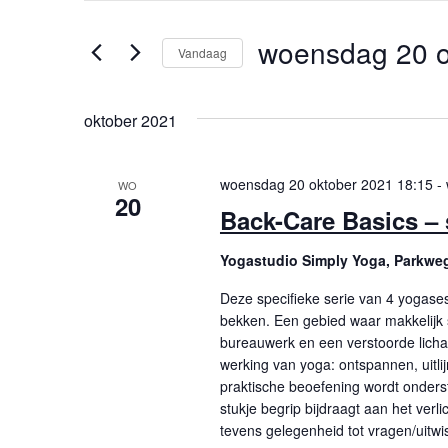
en
keyword
woensdag 20 o
weergeven
in.
Vandaag
Zoek
navigatie
Selecteer
voor
een
oktober 2021
Evenementen
datum.
met
woensdag 20 oktober 2021 18:15
-
keyword.
WO
20
Back-Care Basics – 
Yogastudio Simply Yoga, Parkwe
Deze specifieke serie van 4 yogasess
bekken. Een gebied waar makkelijk s
bureauwerk en een verstoorde licha
werking van yoga: ontspannen, uit
praktische beoefening wordt onderste
stukje begrip bijdraagt aan het verli
tevens gelegenheid tot vragen/uitwis