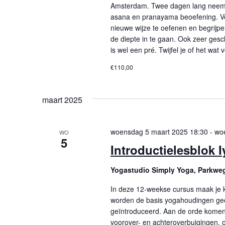
Amsterdam. Twee dagen lang neemt 
asana en pranayama beoefening. V
nieuwe wijze te oefenen en begrijpe
de diepte in te gaan. Ook zeer gesch
is wel een pré. Twijfel je of het wa
€110,00
maart 2025
woensdag 5 maart 2025 18:30
-
wo
WO
5
Introductielesblok 
Yogastudio Simply Yoga, Parkwe
In deze 12-weekse cursus maak je 
worden de basis yogahoudingen geo
geïntroduceerd. Aan de orde komen
voorover- en achteroverbuigingen, 